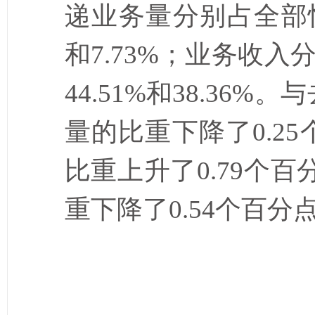
递业务量分别占全部
和
7.73%
；业务收入
44.51%
和
38.36%
。与
量的比重下降了
0.25
比重上升了
0.79
个百
重下降了
0.54
个百分