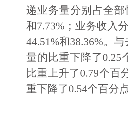
递业务量分别占全部
和
7.73%
；业务收入
44.51%
和
38.36%
。与
量的比重下降了
0.25
比重上升了
0.79
个百
重下降了
0.54
个百分